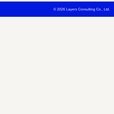
・最新ソリューションの内容および具体的な事例のご紹介
©
2026 Layers Consulting Co., Ltd.
・当社サービス等紹介資料のご送付
・当社が主催または協賛するセミナー・イベント等のご案内
・当社および関連会社のサービスのご案内
・当社および関連会社のニュースリリースなど最新情報のご案内
【個人情報の第三者への提供】
お預かりする個人情報はセミナー講師、共催・協賛企業に第三者提
あります。
個人情報の取り扱いについては各社のHPをご覧ください。
明示項目
内容
共同利用の利用目的
サービス、セミナー情報等の案内
共同利用する個人情報の項目
氏名、メールアドレスなど
共同利用する者の範囲
当社および当社関連会社Horizon 
共同利用する個人情報の管理者
当社個人情報保護管理者
取得方法
申込みフォーム記入により取得
また当社は、【個人情報の利用目的】に記載の利用目的の達成のた
ドレスを含む個人情報または個人関連情報を暗号化したうえで、外
報を提供させていただくことがあります。