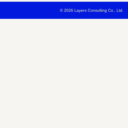
・最新ソリューションの内容および具体的な事例のご紹介
©
2026 Layers Consulting Co., Ltd.
・当社サービス等紹介資料のご送付
・当社が主催または協賛するセミナー・イベント等のご案内
・当社および関連会社のサービスのご案内
・当社および関連会社のニュースリリースなど最新情報のご案内
【個人情報の第三者への提供】
お預かりする個人情報はセミナー講師、共催・協賛企業に第三者提
あります。
個人情報の取り扱いについては各社のHPをご覧ください。
明示項目
内容
共同利用の利用目的
サービス、セミナー情報等の案内
共同利用する個人情報の項目
氏名、メールアドレスなど
共同利用する者の範囲
当社および当社関連会社Horizon 
共同利用する個人情報の管理者
当社個人情報保護管理者
取得方法
申込みフォーム記入により取得
また当社は、【個人情報の利用目的】に記載の利用目的の達成のた
ドレスを含む個人情報または個人関連情報を暗号化したうえで、外
報を提供させていただくことがあります。