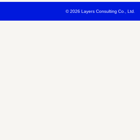
・最新ソリューションの内容および具体的な事例のご紹介
©
2026 Layers Consulting Co., Ltd.
・当社サービス等紹介資料のご送付
・当社が主催または協賛するセミナー・イベント等のご案内
・当社および関連会社のサービスのご案内
・当社および関連会社のニュースリリースなど最新情報のご案内
【個人情報の第三者への提供】
お預かりする個人情報はセミナー講師、共催・協賛企業に第三者提
あります。
個人情報の取り扱いについては各社のHPをご覧ください。
明示項目
内容
共同利用の利用目的
サービス、セミナー情報等の案内
共同利用する個人情報の項目
氏名、メールアドレスなど
共同利用する者の範囲
当社および当社関連会社Horizon 
共同利用する個人情報の管理者
当社個人情報保護管理者
取得方法
申込みフォーム記入により取得
また当社は、【個人情報の利用目的】に記載の利用目的の達成のた
ドレスを含む個人情報または個人関連情報を暗号化したうえで、外
報を提供させていただくことがあります。