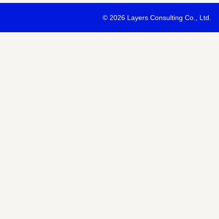
・最新ソリューションの内容および具体的な事例のご紹介
©
2026 Layers Consulting Co., Ltd.
・当社サービス等紹介資料のご送付
・当社が主催または協賛するセミナー・イベント等のご案内
・当社および関連会社のサービスのご案内
・当社および関連会社のニュースリリースなど最新情報のご案内
【個人情報の第三者への提供】
お預かりする個人情報はセミナー講師、共催・協賛企業に第三者提
あります。
個人情報の取り扱いについては各社のHPをご覧ください。
明示項目
内容
共同利用の利用目的
サービス、セミナー情報等の案内
共同利用する個人情報の項目
氏名、メールアドレスなど
共同利用する者の範囲
当社および当社関連会社Horizon 
共同利用する個人情報の管理者
当社個人情報保護管理者
取得方法
申込みフォーム記入により取得
また当社は、【個人情報の利用目的】に記載の利用目的の達成のた
ドレスを含む個人情報または個人関連情報を暗号化したうえで、外
報を提供させていただくことがあります。