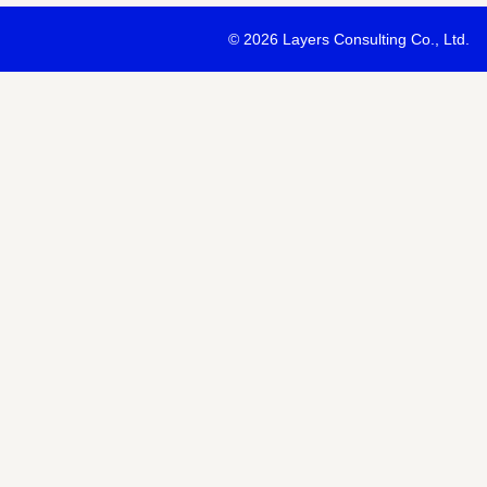
・最新ソリューションの内容および具体的な事例のご紹介
©
2026 Layers Consulting Co., Ltd.
・当社サービス等紹介資料のご送付
・当社が主催または協賛するセミナー・イベント等のご案内
・当社および関連会社のサービスのご案内
・当社および関連会社のニュースリリースなど最新情報のご案内
【個人情報の第三者への提供】
お預かりする個人情報はセミナー講師、共催・協賛企業に第三者提
あります。
個人情報の取り扱いについては各社のHPをご覧ください。
明示項目
内容
共同利用の利用目的
サービス、セミナー情報等の案内
共同利用する個人情報の項目
氏名、メールアドレスなど
共同利用する者の範囲
当社および当社関連会社Horizon 
共同利用する個人情報の管理者
当社個人情報保護管理者
取得方法
申込みフォーム記入により取得
また当社は、【個人情報の利用目的】に記載の利用目的の達成のた
ドレスを含む個人情報または個人関連情報を暗号化したうえで、外
報を提供させていただくことがあります。