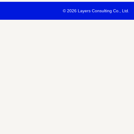
・最新ソリューションの内容および具体的な事例のご紹介
©
2026 Layers Consulting Co., Ltd.
・当社サービス等紹介資料のご送付
・当社が主催または協賛するセミナー・イベント等のご案内
・当社および関連会社のサービスのご案内
・当社および関連会社のニュースリリースなど最新情報のご案内
【個人情報の第三者への提供】
お預かりする個人情報はセミナー講師、共催・協賛企業に第三者提
あります。
個人情報の取り扱いについては各社のHPをご覧ください。
明示項目
内容
共同利用の利用目的
サービス、セミナー情報等の案内
共同利用する個人情報の項目
氏名、メールアドレスなど
共同利用する者の範囲
当社および当社関連会社Horizon 
共同利用する個人情報の管理者
当社個人情報保護管理者
取得方法
申込みフォーム記入により取得
また当社は、【個人情報の利用目的】に記載の利用目的の達成のた
ドレスを含む個人情報または個人関連情報を暗号化したうえで、外
報を提供させていただくことがあります。