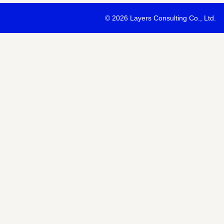
・最新ソリューションの内容および具体的な事例のご紹介
©
2026 Layers Consulting Co., Ltd.
・当社サービス等紹介資料のご送付
・当社が主催または協賛するセミナー・イベント等のご案内
・当社および関連会社のサービスのご案内
・当社および関連会社のニュースリリースなど最新情報のご案内
【個人情報の第三者への提供】
お預かりする個人情報はセミナー講師、共催・協賛企業に第三者提
あります。
個人情報の取り扱いについては各社のHPをご覧ください。
明示項目
内容
共同利用の利用目的
サービス、セミナー情報等の案内
共同利用する個人情報の項目
氏名、メールアドレスなど
共同利用する者の範囲
当社および当社関連会社Horizon 
共同利用する個人情報の管理者
当社個人情報保護管理者
取得方法
申込みフォーム記入により取得
また当社は、【個人情報の利用目的】に記載の利用目的の達成のた
ドレスを含む個人情報または個人関連情報を暗号化したうえで、外
報を提供させていただくことがあります。