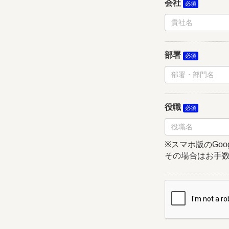
会社
部署
役職
※スマホ版のGoo
その場合はお手