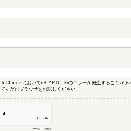
gleChromeにおいてreCAPTCHAのエラーが発生することがあ
数ですが別ブラウザをお試しください。
Privacy
-
Terms