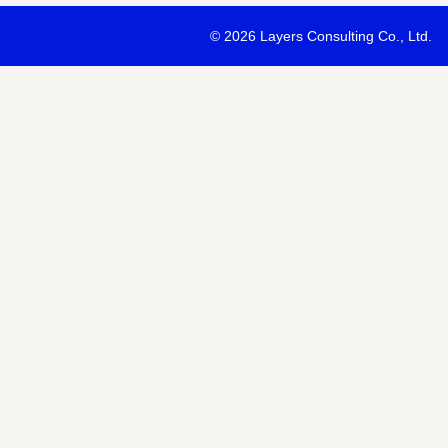
・最新ソリューションの内容および具体的な事例のご紹介
©
2026 Layers Consulting Co., Ltd.
・当社サービス等紹介資料のご送付
・当社が主催または協賛するセミナー・イベント等のご案内
・当社および関連会社のサービスのご案内
・当社および関連会社のニュースリリースなど最新情報のご案内
【個人情報の第三者への提供】
お預かりする個人情報はセミナー講師、共催・協賛企業に第三者提
あります。
個人情報の取り扱いについては各社のHPをご覧ください。
明示項目
内容
共同利用の利用目的
サービス、セミナー情報等の案内
共同利用する個人情報の項目
氏名、メールアドレスなど
共同利用する者の範囲
当社および当社関連会社Horizon 
共同利用する個人情報の管理者
当社個人情報保護管理者
取得方法
申込みフォーム記入により取得
また当社は、【個人情報の利用目的】に記載の利用目的の達成のた
ドレスを含む個人情報または個人関連情報を暗号化したうえで、外
報を提供させていただくことがあります。