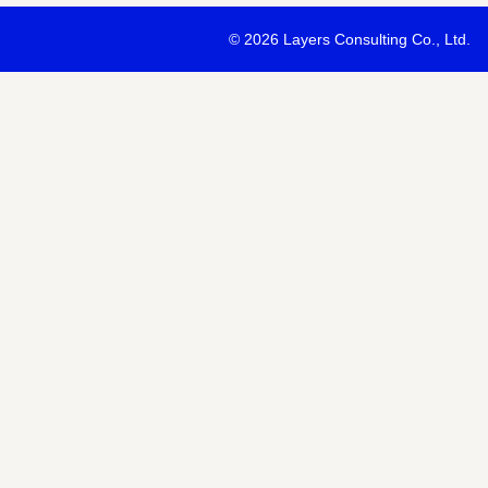
・最新ソリューションの内容および具体的な事例のご紹介
©
2026 Layers Consulting Co., Ltd.
・当社サービス等紹介資料のご送付
・当社が主催または協賛するセミナー・イベント等のご案内
・当社および関連会社のサービスのご案内
・当社および関連会社のニュースリリースなど最新情報のご案内
【個人情報の第三者への提供】
お預かりする個人情報はセミナー講師、共催・協賛企業に第三者提
あります。
個人情報の取り扱いについては各社のHPをご覧ください。
明示項目
内容
共同利用の利用目的
サービス、セミナー情報等の案内
共同利用する個人情報の項目
氏名、メールアドレスなど
共同利用する者の範囲
当社および当社関連会社Horizon 
共同利用する個人情報の管理者
当社個人情報保護管理者
取得方法
申込みフォーム記入により取得
また当社は、【個人情報の利用目的】に記載の利用目的の達成のた
ドレスを含む個人情報または個人関連情報を暗号化したうえで、外
報を提供させていただくことがあります。