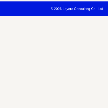
・最新ソリューションの内容および具体的な事例のご紹介
©
2026 Layers Consulting Co., Ltd.
・当社サービス等紹介資料のご送付
・当社が主催または協賛するセミナー・イベント等のご案内
・当社および関連会社のサービスのご案内
・当社および関連会社のニュースリリースなど最新情報のご案内
【個人情報の第三者への提供】
お預かりする個人情報はセミナー講師、共催・協賛企業に第三者提
あります。
個人情報の取り扱いについては各社のHPをご覧ください。
明示項目
内容
共同利用の利用目的
サービス、セミナー情報等の案内
共同利用する個人情報の項目
氏名、メールアドレスなど
共同利用する者の範囲
当社および当社関連会社Horizon 
共同利用する個人情報の管理者
当社個人情報保護管理者
取得方法
申込みフォーム記入により取得
また当社は、【個人情報の利用目的】に記載の利用目的の達成のた
ドレスを含む個人情報または個人関連情報を暗号化したうえで、外
報を提供させていただくことがあります。