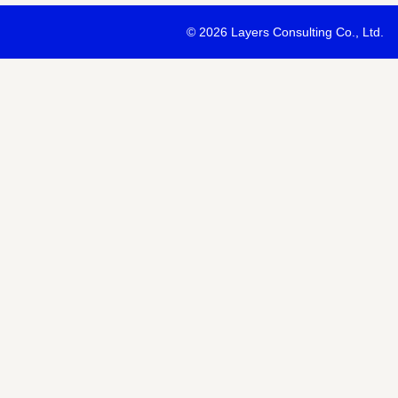
・最新ソリューションの内容および具体的な事例のご紹介
©
2026 Layers Consulting Co., Ltd.
・当社サービス等紹介資料のご送付
・当社が主催または協賛するセミナー・イベント等のご案内
・当社および関連会社のサービスのご案内
・当社および関連会社のニュースリリースなど最新情報のご案内
【個人情報の第三者への提供】
お預かりする個人情報はセミナー講師、共催・協賛企業に第三者提
あります。
個人情報の取り扱いについては各社のHPをご覧ください。
明示項目
内容
共同利用の利用目的
サービス、セミナー情報等の案内
共同利用する個人情報の項目
氏名、メールアドレスなど
共同利用する者の範囲
当社および当社関連会社Horizon 
共同利用する個人情報の管理者
当社個人情報保護管理者
取得方法
申込みフォーム記入により取得
また当社は、【個人情報の利用目的】に記載の利用目的の達成のた
ドレスを含む個人情報または個人関連情報を暗号化したうえで、外
報を提供させていただくことがあります。