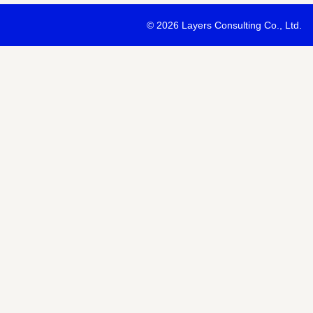
・最新ソリューションの内容および具体的な事例のご紹介
©
2026 Layers Consulting Co., Ltd.
・当社サービス等紹介資料のご送付
・当社が主催または協賛するセミナー・イベント等のご案内
・当社および関連会社のサービスのご案内
・当社および関連会社のニュースリリースなど最新情報のご案内
【個人情報の第三者への提供】
お預かりする個人情報はセミナー講師、共催・協賛企業に第三者提
あります。
個人情報の取り扱いについては各社のHPをご覧ください。
明示項目
内容
共同利用の利用目的
サービス、セミナー情報等の案内
共同利用する個人情報の項目
氏名、メールアドレスなど
共同利用する者の範囲
当社および当社関連会社Horizon 
共同利用する個人情報の管理者
当社個人情報保護管理者
取得方法
申込みフォーム記入により取得
また当社は、【個人情報の利用目的】に記載の利用目的の達成のた
ドレスを含む個人情報または個人関連情報を暗号化したうえで、外
報を提供させていただくことがあります。