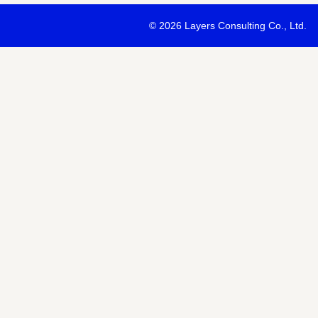
・最新ソリューションの内容および具体的な事例のご紹介
©
2026 Layers Consulting Co., Ltd.
・当社サービス等紹介資料のご送付
・当社が主催または協賛するセミナー・イベント等のご案内
・当社および関連会社のサービスのご案内
・当社および関連会社のニュースリリースなど最新情報のご案内
【個人情報の第三者への提供】
お預かりする個人情報はセミナー講師、共催・協賛企業に第三者提
あります。
個人情報の取り扱いについては各社のHPをご覧ください。
明示項目
内容
共同利用の利用目的
サービス、セミナー情報等の案内
共同利用する個人情報の項目
氏名、メールアドレスなど
共同利用する者の範囲
当社および当社関連会社Horizon 
共同利用する個人情報の管理者
当社個人情報保護管理者
取得方法
申込みフォーム記入により取得
また当社は、【個人情報の利用目的】に記載の利用目的の達成のた
ドレスを含む個人情報または個人関連情報を暗号化したうえで、外
報を提供させていただくことがあります。