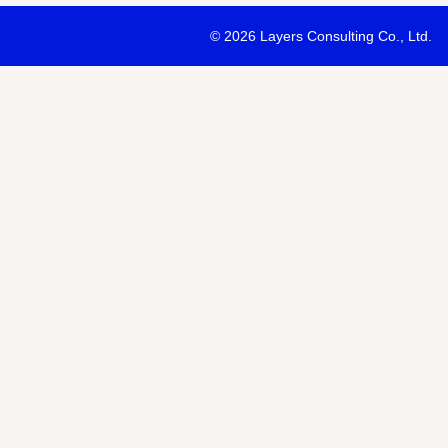
・最新ソリューションの内容および具体的な事例のご紹介
©
2026 Layers Consulting Co., Ltd.
・当社サービス等紹介資料のご送付
・当社が主催または協賛するセミナー・イベント等のご案内
・当社および関連会社のサービスのご案内
・当社および関連会社のニュースリリースなど最新情報のご案内
【個人情報の第三者への提供】
お預かりする個人情報はセミナー講師、共催・協賛企業に第三者提
あります。
個人情報の取り扱いについては各社のHPをご覧ください。
明示項目
内容
共同利用の利用目的
サービス、セミナー情報等の案内
共同利用する個人情報の項目
氏名、メールアドレスなど
共同利用する者の範囲
当社および当社関連会社Horizon 
共同利用する個人情報の管理者
当社個人情報保護管理者
取得方法
申込みフォーム記入により取得
また当社は、【個人情報の利用目的】に記載の利用目的の達成のた
ドレスを含む個人情報または個人関連情報を暗号化したうえで、外
報を提供させていただくことがあります。