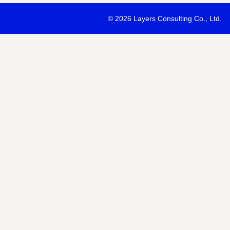
・最新ソリューションの内容および具体的な事例のご紹介
©
2026 Layers Consulting Co., Ltd.
・当社サービス等紹介資料のご送付
・当社が主催または協賛するセミナー・イベント等のご案内
・当社および関連会社のサービスのご案内
・当社および関連会社のニュースリリースなど最新情報のご案内
【個人情報の第三者への提供】
お預かりする個人情報はセミナー講師、共催・協賛企業に第三者提
あります。
個人情報の取り扱いについては各社のHPをご覧ください。
明示項目
内容
共同利用の利用目的
サービス、セミナー情報等の案内
共同利用する個人情報の項目
氏名、メールアドレスなど
共同利用する者の範囲
当社および当社関連会社Horizon 
共同利用する個人情報の管理者
当社個人情報保護管理者
取得方法
申込みフォーム記入により取得
また当社は、【個人情報の利用目的】に記載の利用目的の達成のた
ドレスを含む個人情報または個人関連情報を暗号化したうえで、外
報を提供させていただくことがあります。