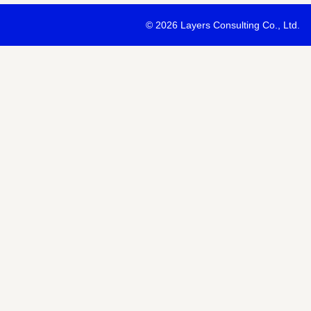
・最新ソリューションの内容および具体的な事例のご紹介
©
2026 Layers Consulting Co., Ltd.
・当社サービス等紹介資料のご送付
・当社が主催または協賛するセミナー・イベント等のご案内
・当社および関連会社のサービスのご案内
・当社および関連会社のニュースリリースなど最新情報のご案内
【個人情報の第三者への提供】
お預かりする個人情報はセミナー講師、共催・協賛企業に第三者提
あります。
個人情報の取り扱いについては各社のHPをご覧ください。
明示項目
内容
共同利用の利用目的
サービス、セミナー情報等の案内
共同利用する個人情報の項目
氏名、メールアドレスなど
共同利用する者の範囲
当社および当社関連会社Horizon 
共同利用する個人情報の管理者
当社個人情報保護管理者
取得方法
申込みフォーム記入により取得
また当社は、【個人情報の利用目的】に記載の利用目的の達成のた
ドレスを含む個人情報または個人関連情報を暗号化したうえで、外
報を提供させていただくことがあります。