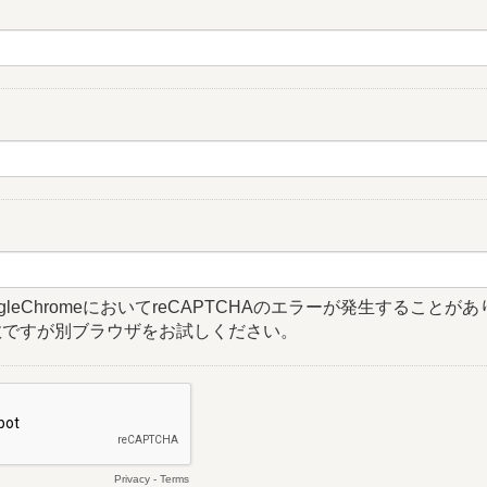
gleChromeにおいてreCAPTCHAのエラーが発生することがあ
数ですが別ブラウザをお試しください。
Privacy
-
Terms