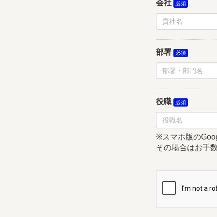
会社
部署
役職
※スマホ版のGoo
その場合はお手