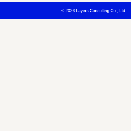
・最新ソリューションの内容および具体的な事例のご紹介
©
2026 Layers Consulting Co., Ltd.
・当社サービス等紹介資料のご送付
・当社が主催または協賛するセミナー・イベント等のご案内
・当社および関連会社のサービスのご案内
・当社および関連会社のニュースリリースなど最新情報のご案内
【個人情報の第三者への提供】
お預かりする個人情報はセミナー講師、共催・協賛企業に第三者提
あります。
個人情報の取り扱いについては各社のHPをご覧ください。
明示項目
内容
共同利用の利用目的
サービス、セミナー情報等の案内
共同利用する個人情報の項目
氏名、メールアドレスなど
共同利用する者の範囲
当社および当社関連会社Horizon 
共同利用する個人情報の管理者
当社個人情報保護管理者
取得方法
申込みフォーム記入により取得
また当社は、【個人情報の利用目的】に記載の利用目的の達成のた
ドレスを含む個人情報または個人関連情報を暗号化したうえで、外
報を提供させていただくことがあります。