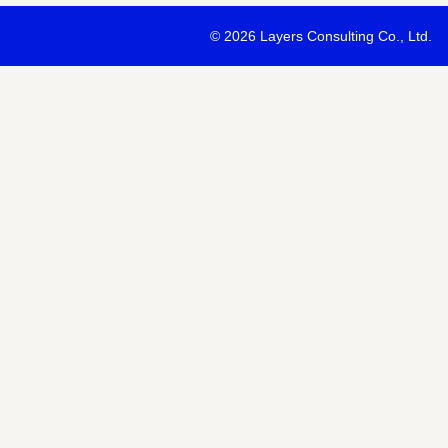
・最新ソリューションの内容および具体的な事例のご紹介
©
2026 Layers Consulting Co., Ltd.
・当社サービス等紹介資料のご送付
・当社が主催または協賛するセミナー・イベント等のご案内
・当社および関連会社のサービスのご案内
・当社および関連会社のニュースリリースなど最新情報のご案内
【個人情報の第三者への提供】
お預かりする個人情報はセミナー講師、共催・協賛企業に第三者提
あります。
個人情報の取り扱いについては各社のHPをご覧ください。
明示項目
内容
共同利用の利用目的
サービス、セミナー情報等の案内
共同利用する個人情報の項目
氏名、メールアドレスなど
共同利用する者の範囲
当社および当社関連会社Horizon 
共同利用する個人情報の管理者
当社個人情報保護管理者
取得方法
申込みフォーム記入により取得
また当社は、【個人情報の利用目的】に記載の利用目的の達成のた
ドレスを含む個人情報または個人関連情報を暗号化したうえで、外
報を提供させていただくことがあります。