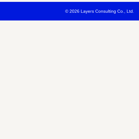
・最新ソリューションの内容および具体的な事例のご紹介
©
2026 Layers Consulting Co., Ltd.
・当社サービス等紹介資料のご送付
・当社が主催または協賛するセミナー・イベント等のご案内
・当社および関連会社のサービスのご案内
・当社および関連会社のニュースリリースなど最新情報のご案内
【個人情報の第三者への提供】
お預かりする個人情報はセミナー講師、共催・協賛企業に第三者提
あります。
個人情報の取り扱いについては各社のHPをご覧ください。
明示項目
内容
共同利用の利用目的
サービス、セミナー情報等の案内
共同利用する個人情報の項目
氏名、メールアドレスなど
共同利用する者の範囲
当社および当社関連会社Horizon 
共同利用する個人情報の管理者
当社個人情報保護管理者
取得方法
申込みフォーム記入により取得
また当社は、【個人情報の利用目的】に記載の利用目的の達成のた
ドレスを含む個人情報または個人関連情報を暗号化したうえで、外
報を提供させていただくことがあります。