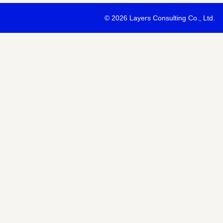
・最新ソリューションの内容および具体的な事例のご紹介
©
2026 Layers Consulting Co., Ltd.
・当社サービス等紹介資料のご送付
・当社が主催または協賛するセミナー・イベント等のご案内
・当社および関連会社のサービスのご案内
・当社および関連会社のニュースリリースなど最新情報のご案内
【個人情報の第三者への提供】
お預かりする個人情報はセミナー講師、共催・協賛企業に第三者提
あります。
個人情報の取り扱いについては各社のHPをご覧ください。
明示項目
内容
共同利用の利用目的
サービス、セミナー情報等の案内
共同利用する個人情報の項目
氏名、メールアドレスなど
共同利用する者の範囲
当社および当社関連会社Horizon 
共同利用する個人情報の管理者
当社個人情報保護管理者
取得方法
申込みフォーム記入により取得
また当社は、【個人情報の利用目的】に記載の利用目的の達成のた
ドレスを含む個人情報または個人関連情報を暗号化したうえで、外
報を提供させていただくことがあります。