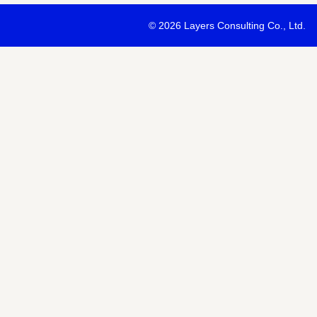
・最新ソリューションの内容および具体的な事例のご紹介
©
2026 Layers Consulting Co., Ltd.
・当社サービス等紹介資料のご送付
・当社が主催または協賛するセミナー・イベント等のご案内
・当社および関連会社のサービスのご案内
・当社および関連会社のニュースリリースなど最新情報のご案内
【個人情報の第三者への提供】
お預かりする個人情報はセミナー講師、共催・協賛企業に第三者提
あります。
個人情報の取り扱いについては各社のHPをご覧ください。
明示項目
内容
共同利用の利用目的
サービス、セミナー情報等の案内
共同利用する個人情報の項目
氏名、メールアドレスなど
共同利用する者の範囲
当社および当社関連会社Horizon 
共同利用する個人情報の管理者
当社個人情報保護管理者
取得方法
申込みフォーム記入により取得
また当社は、【個人情報の利用目的】に記載の利用目的の達成のた
ドレスを含む個人情報または個人関連情報を暗号化したうえで、外
報を提供させていただくことがあります。