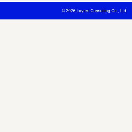
・最新ソリューションの内容および具体的な事例のご紹介
©
2026 Layers Consulting Co., Ltd.
・当社サービス等紹介資料のご送付
・当社が主催または協賛するセミナー・イベント等のご案内
・当社および関連会社のサービスのご案内
・当社および関連会社のニュースリリースなど最新情報のご案内
【個人情報の第三者への提供】
お預かりする個人情報はセミナー講師、共催・協賛企業に第三者提
あります。
個人情報の取り扱いについては各社のHPをご覧ください。
明示項目
内容
共同利用の利用目的
サービス、セミナー情報等の案内
共同利用する個人情報の項目
氏名、メールアドレスなど
共同利用する者の範囲
当社および当社関連会社Horizon 
共同利用する個人情報の管理者
当社個人情報保護管理者
取得方法
申込みフォーム記入により取得
また当社は、【個人情報の利用目的】に記載の利用目的の達成のた
ドレスを含む個人情報または個人関連情報を暗号化したうえで、外
報を提供させていただくことがあります。