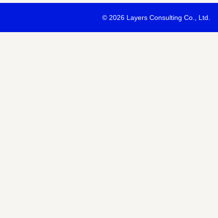
・最新ソリューションの内容および具体的な事例のご紹介
©
2026 Layers Consulting Co., Ltd.
・当社サービス等紹介資料のご送付
・当社が主催または協賛するセミナー・イベント等のご案内
・当社および関連会社のサービスのご案内
・当社および関連会社のニュースリリースなど最新情報のご案内
【個人情報の第三者への提供】
お預かりする個人情報はセミナー講師、共催・協賛企業に第三者提
あります。
個人情報の取り扱いについては各社のHPをご覧ください。
明示項目
内容
共同利用の利用目的
サービス、セミナー情報等の案内
共同利用する個人情報の項目
氏名、メールアドレスなど
共同利用する者の範囲
当社および当社関連会社Horizon 
共同利用する個人情報の管理者
当社個人情報保護管理者
取得方法
申込みフォーム記入により取得
また当社は、【個人情報の利用目的】に記載の利用目的の達成のた
ドレスを含む個人情報または個人関連情報を暗号化したうえで、外
報を提供させていただくことがあります。